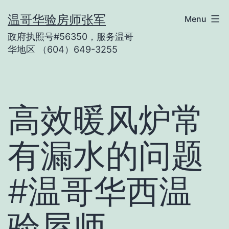
Skip
温哥华验房师张军
Menu
to
政府执照号#56350，服务温哥
content
华地区 （604）649-3255
高效暖风炉常
有漏水的问题
#温哥华西温
验屋师