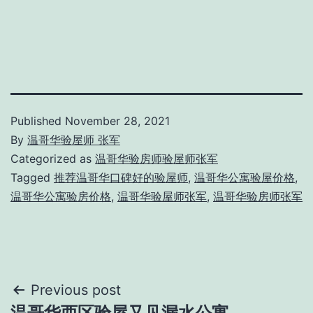
share
share
share
on
on
on
Twitter
LinkedIn
Facebook
(Opens
(Opens
(Opens
in
in
in
new
new
new
window)
window)
window)
Published
November 28, 2021
By
温哥华验屋师 张军
Categorized as
温哥华验房师验屋师张军
Tagged
推荐温哥华口碑好的验屋师
,
温哥华公寓验屋价格
,
温哥华公寓验房价格
,
温哥华验屋师张军
,
温哥华验房师张军
Post
Previous post
温哥华西区验屋又见漏水公寓