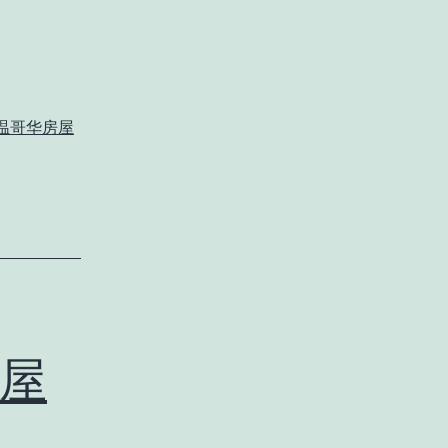
温哥华房屋
屋