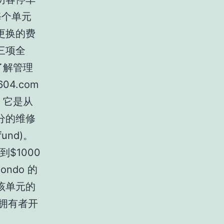
每个单元
更换的费
三项全
了解管理
04.com
)。它是从
分的维修
und)。
$1000
ndo 的
该单元的
的拥有者开