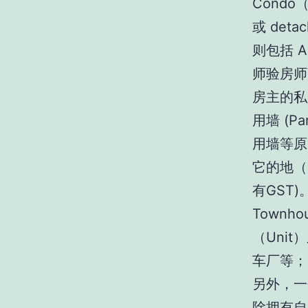
Condo（
或 deta
则包括 A
师验房师张
房主的私
用墙 (P
用墙等原
它的地（
有GST)
Town
（Uni
车厂等；
另外，一
除拥有自