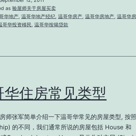
September 12, 2011
房
ed as
验屋师关于房屋买卖
屋
哥华地产
,
温哥华地产经纪
,
温哥华房产
,
温哥华房地产
,
温哥华
温哥华投资移民
,
温哥华按揭贷款
类
型
常
用
名
词
哥华住房常见类型
解
释
房师张军简单介绍一下温哥华常见的房屋类型, 按
rship) 的不同，我们通常所说的房屋包括 House 和