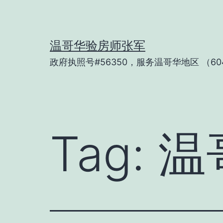
Skip
to
content
温哥华验房师张军
政府执照号#56350，服务温哥华地区 （604
Tag:
温