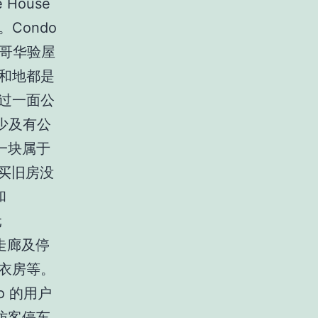
 House
 。Condo
 温哥华验屋
房子和地都是
过一面公
地少及有公
一块属于
，买旧房没
和
元
走廊及停
洗衣房等。
o 的用户
访客停车