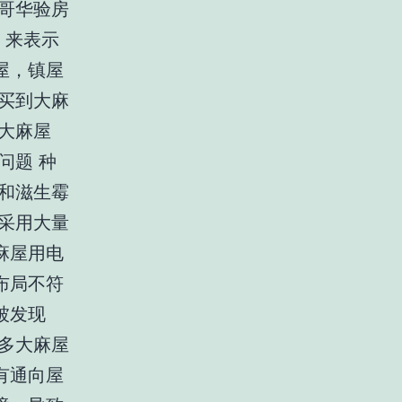
哥华验房
 来表示
屋，镇屋
买到大麻
大麻屋
问题 种
和滋生霉
采用大量
麻屋用电
布局不符
被发现
多大麻屋
有通向屋