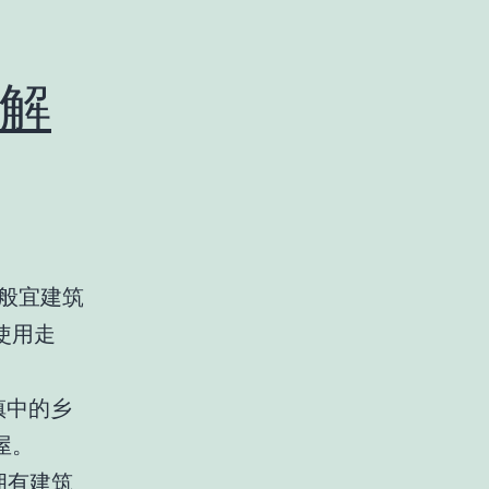
解
一般宜建筑
使用走
镇中的乡
屋。
人拥有建筑