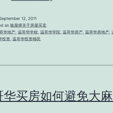
哥
华
September 12, 2011
住
ed as
验屋师关于房屋买卖
房
哥华地产
,
温哥华学校
,
温哥华学院
,
温哥华房产
,
温哥华房地产
,
华投资
,
温哥华投资移民
常
见
类
型
哥华买房如何避免大麻