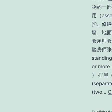
物的一部
用（as
护、修缮
墙、地面
验屋师验房
验房师张军 
standin
or more
） 排屋（at
(separ
(two…
C