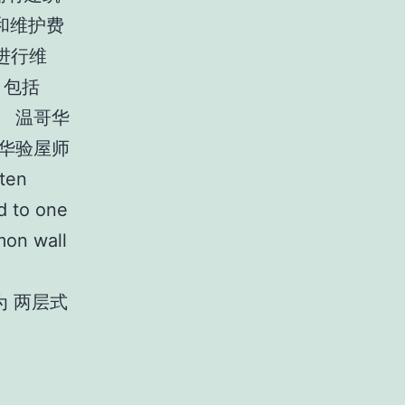
和维护费
施进行维
，包括
 温哥华
温哥华验屋师
ten
d to one
mon wall
以分为 两层式