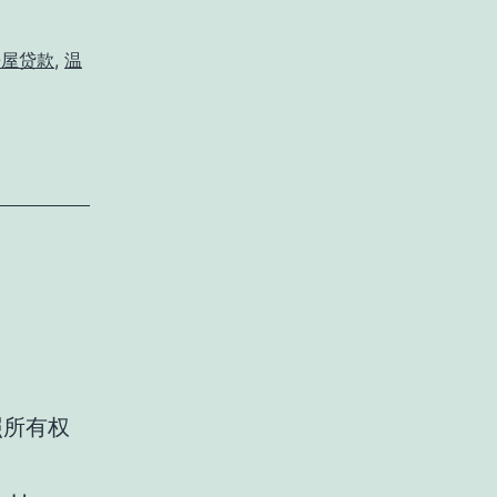
房屋贷款
,
温
照所有权