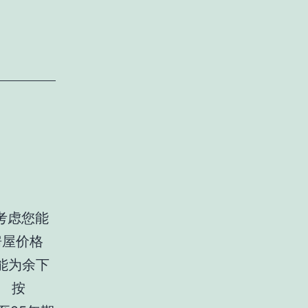
考虑您能
房屋价格
能为余下
 按