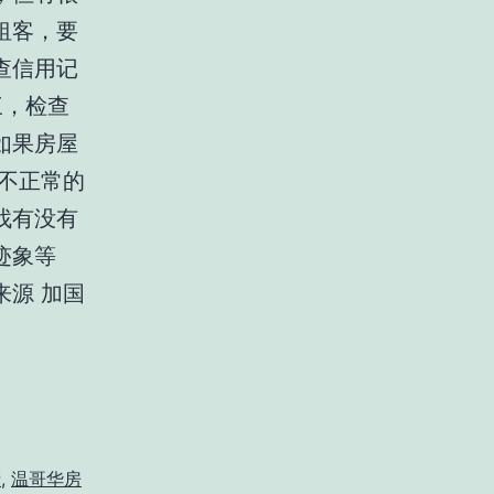
租客，要
查信用记
 三，检查
如果房屋
不正常的
找有没有
迹象等
源 加国
产
,
温哥华房