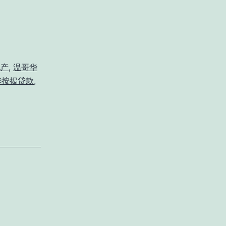
地产
,
温哥华
华按揭贷款
,