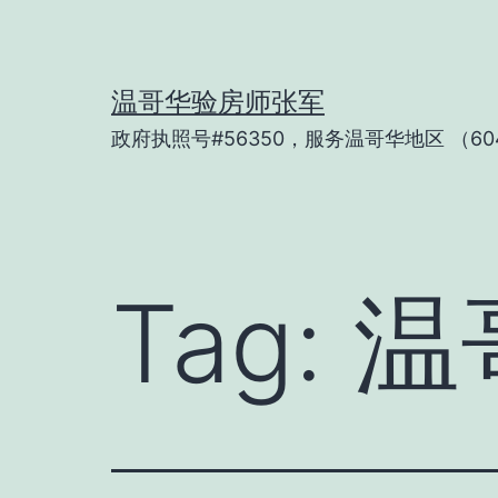
Skip
to
content
温哥华验房师张军
政府执照号#56350，服务温哥华地区 （604
Tag:
温