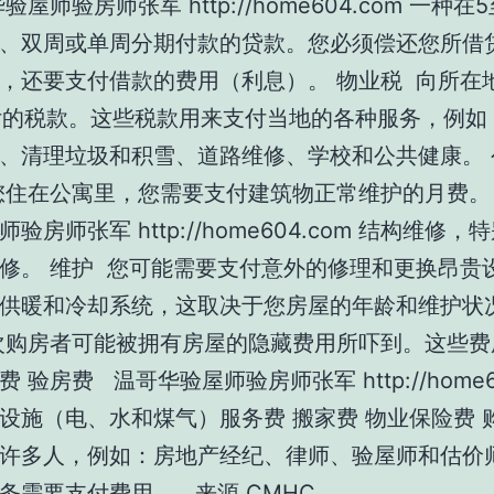
验屋师验房师张军 http://home604.com 一种在
、双周或单周分期付款的贷款。您必须偿还您所借
，还要支付借款的费用（利息）。 物业税 向所在
支付的税款。这些税款用来支付当地的各种服务，例如
、清理垃圾和积雪、道路维修、学校和公共健康。 
您住在公寓里，您需要支付建筑物正常维护的月费。
验房师张军 http://home604.com 结构维修
修。 维护 您可能需要支付意外的修理和更换昂贵
供暖和冷却系统，这取决于您房屋的年龄和维护状况
次购房者可能被拥有房屋的隐藏费用所吓到。这些费
 验房费 温哥华验屋师验房师张军 http://home60
设施（电、水和煤气）服务费 搬家费 物业保险费 
许多人，例如：房地产经纪、律师、验屋师和估价
务需要支付费用。 来源 CMHC