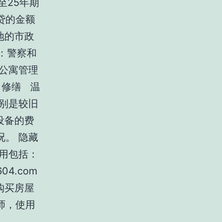
5至25年期
贷的金额
地的市政
：警察和
公寓管理
 修缮 温
，特别是较旧
设备的费
。 隐藏
用包括：
4.com
购买房屋
师，使用