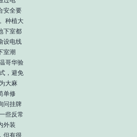
通过电
合安全要
。种植大
地下室都
偷设电线
下室潮
温哥华验
种方式，避免
为大麻
简单修
询问挂牌
一些反常
内外装
，但有很