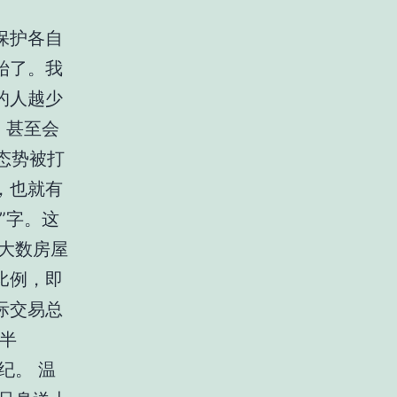
保护各自
始了。我
的人越少
，甚至会
态势被打
，也就有
”字。这
大数房屋
比例，即
际交易总
半
纪。 温