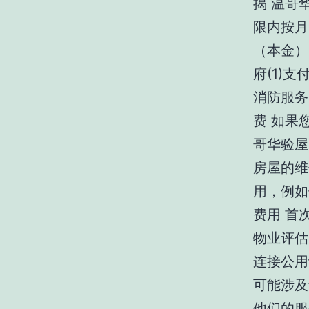
揭 温哥华
限内按月
（本金）
府(1)
消防服务
费 如果
哥华验屋师
房屋的维
用，例如
费用 首
物业评估费
连接公用
可能涉及
他们的服