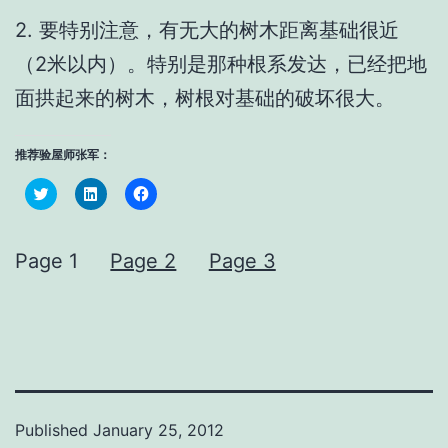
2. 要特别注意，有无大的树木距离基础很近
（2米以内）。特别是那种根系发达，已经把地
面拱起来的树木，树根对基础的破坏很大。
推荐验屋师张军：
Click
Click
Click
to
to
to
share
share
share
on
on
on
Twitter
LinkedIn
Facebook
(Opens
(Opens
(Opens
Page 1
Page 2
Page 3
in
in
in
new
new
new
window)
window)
window)
Published
January 25, 2012