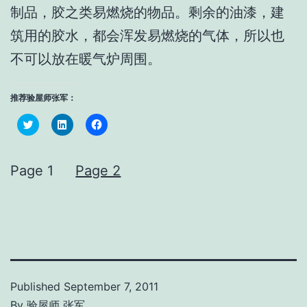
制品，胶之类易燃烧的物品。剩余的油漆，建
筑用的胶水，都会浑发易燃烧的气体，所以也
不可以放在暖气炉周围。
推荐验屋师张军：
Click
Click
Click
to
to
to
share
share
share
on
on
on
Twitter
LinkedIn
Facebook
(Opens
(Opens
(Opens
Page 1
Page 2
in
in
in
new
new
new
window)
window)
window)
Published
September 7, 2011
By
验屋师 张军