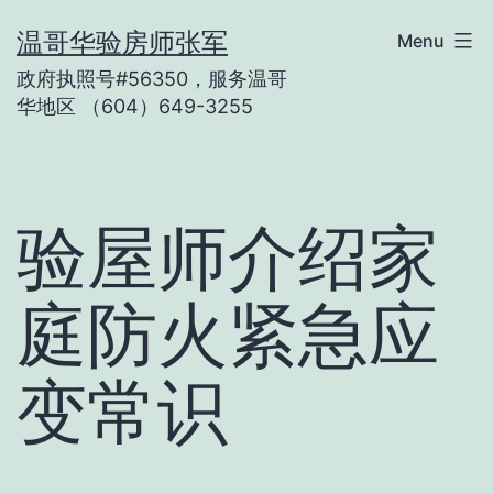
Skip
温哥华验房师张军
Menu
to
政府执照号#56350，服务温哥
content
华地区 （604）649-3255
验屋师介绍家
庭防火紧急应
变常识