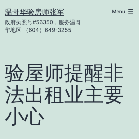
Skip
温哥华验房师张军
Menu
to
政府执照号#56350，服务温哥
content
华地区 （604）649-3255
验屋师提醒非
法出租业主要
小心