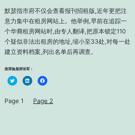
默瑟指市府不仅会查看报刊招租版,近年更把注
意力集中在租房网站上。他举例,早前在追踪一
个华裔租房网站时,由专人翻译,把原本锁定110
个疑似非法出租房的地址,缩小至33处,对每一处
建立资料档案,列出名单后再调查。
推荐验屋师张军：
Click
Click
Click
to
to
to
share
share
share
on
on
on
Twitter
LinkedIn
Facebook
(Opens
(Opens
(Opens
Page 1
Page 2
in
in
in
new
new
new
window)
window)
window)