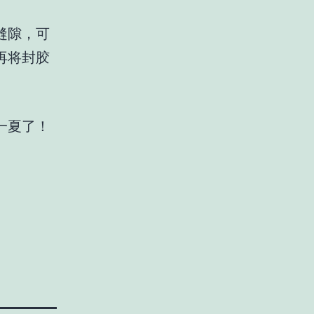
缝隙，可
再将封胶
一夏了！