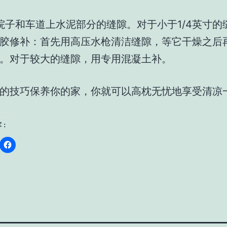
院子和车道上水泥部分的缝隙。对于小于1/4英寸的
胶修补：首先用高压水枪清洁缝隙，等它干燥之后
。对于较大的缝隙，用专用混凝土补。
的技巧保养你的家，你就可以高枕无忧地享受清凉
军：
ick
Click
to
are
share
on
nkedIn
Facebook
pens
(Opens
in
ew
new
ndow)
window)