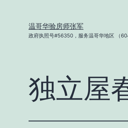
Skip
to
content
温哥华验房师张军
政府执照号#56350，服务温哥华地区 （604
独立屋