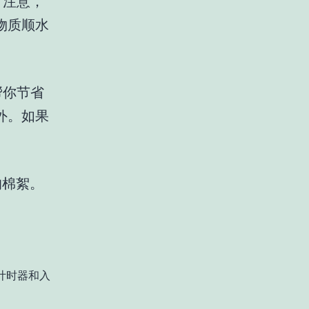
。注意，
物质顺水
帮你节省
外。如果
的棉絮。
计时器和入