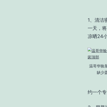
1、清洁
一天，将
凉晒24
温哥华验
缺少
约一个专