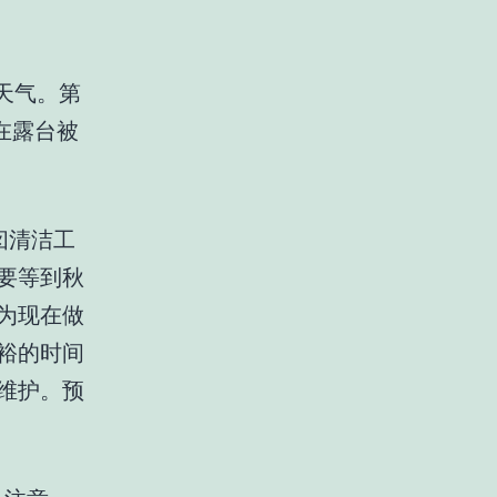
天气。第
在露台被
囱清洁工
要等到秋
为现在做
裕的时间
维护。预