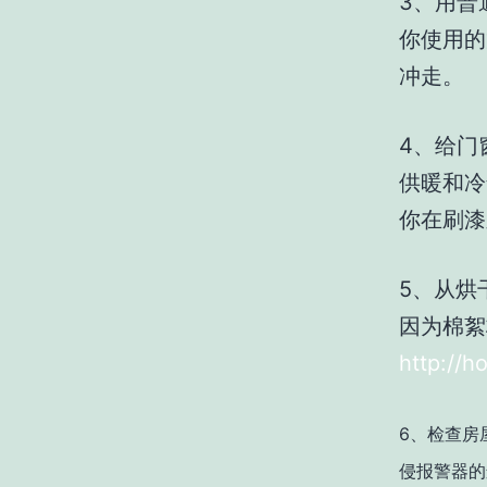
3、用普
你使用的
冲走。
4、给门
供暖和冷
你在刷漆
5、从烘
因为棉絮
http://
6、检查房
侵报警器的