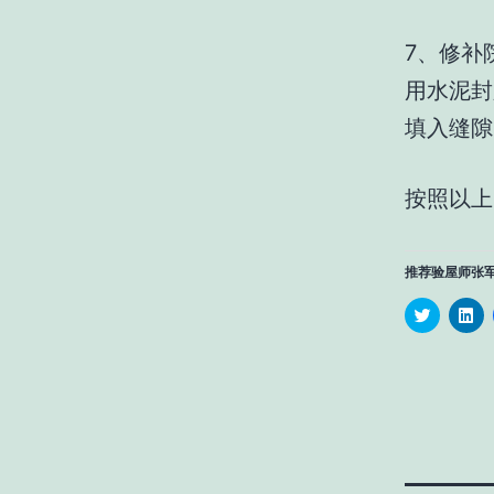
7、修补
用水泥封
填入缝隙
按照以上
推荐验屋师张
Click
Cl
to
to
share
sh
on
on
Twitter
Li
(Opens
(O
in
in
new
n
window)
wi