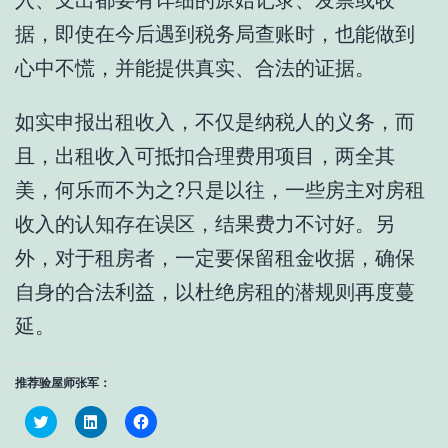
入、支出都要有详细的原始记录、发票或收
据，即使在今后遇到税务局查账时，也能做到
心中不慌，并能提供真实、合法的证据。
如实申报出租收入，不仅是纳税人的义务，而
且，出租收入可抵扣合理费用项目，两全其
美，何乐而不为之?只是以往，一些房主对房租
收入的认知存在误区，结果费力不讨好。另
外，对于租房者，一定要保留租金收据，确保
自身的合法利益，以杜绝房租的潜规则再度蔓
延。
推荐验屋师张军：
Click
Click
Click
to
to
to
share
share
share