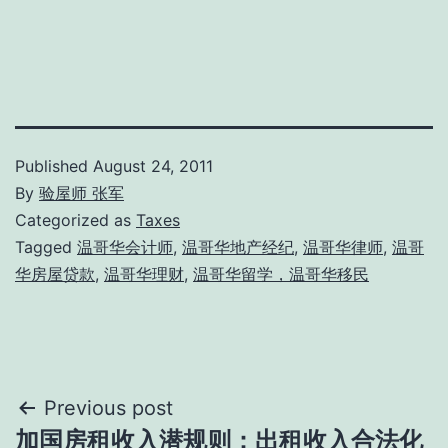
on
on
on
Twitter
LinkedIn
Facebook
(Opens
(Opens
(Opens
in
in
in
new
new
new
window)
window)
window)
Published
August 24, 2011
By
验屋师 张军
Categorized as
Taxes
Tagged
温哥华会计师
,
温哥华地产经纪
,
温哥华律师
,
温哥
华房屋贷款
,
温哥华理财
,
温哥华留学，温哥华移民
Post
Previous post
加国房租收入潜规则：出租收入合法化